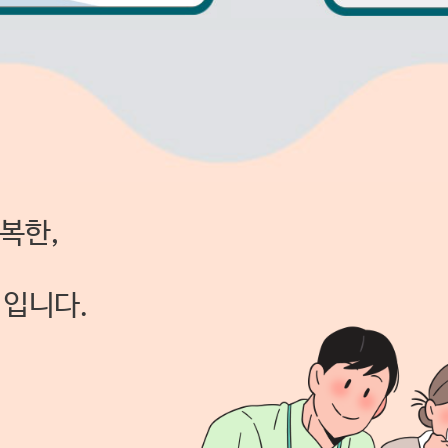
복한,
원
입니다.