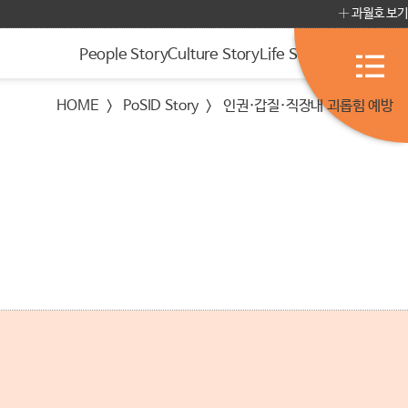
과월호 보기
People Story
Culture Story
Life Story
PoSID Story
HOME
PoSID Story
인권·갑질·직장내 괴롭힘 예방