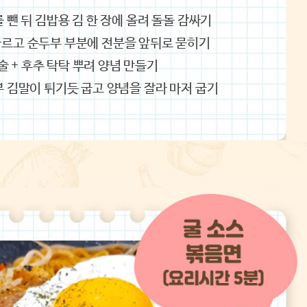
 뺀 뒤 김밥용 김 한 장에 올려 돌돌 감싸기
자르고 순두부 부분에 전분을 앞뒤로 묻히기
2술 + 후추 탁탁 뿌려 양념 만들기
부 김말이 튀기듯 굽고 양념을 잘라 마저 굽기