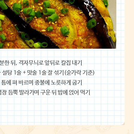
등분한 뒤, 격자무늬로 앞뒤로 칼집 내기
 + 설탕 1술 + 맛술 1술 잘 섞기(숟가락 기준)
집 틈에 펴 바르며 중불에 노릇하게 굽기
념장 듬뿍 발라가며 구운 뒤 밥에 얹어 먹기