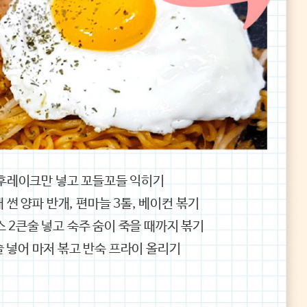
 후레이크만 넣고 꼬들꼬들 익히기
 썬 양파 반개, 편마늘 3톨, 베이컨 볶기
소스 2큰술 넣고 숙주 숨이 죽을 때까지 볶기
5술 넣어 마저 볶고 반숙 프라이 올리기