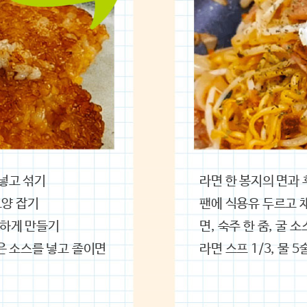
 넣고 섞기
라면 한 봉지의 면과
모양 잡기
팬에 식용유 두르고 채
단하게 만들기
면, 숙주 한 줌, 굴 
 섞은 소스를 넣고 졸이면
라면 스프 1/3, 물 