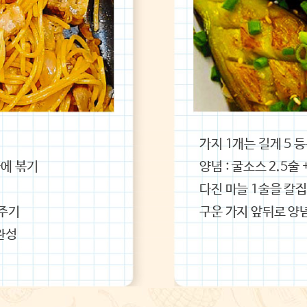
가지 1개는 길게 5 
불에 볶기
‌양념 : 굴소스 2.5술
다진 마늘 1술을 칼
해주기
‌구운 가지 앞뒤로 양
 완성