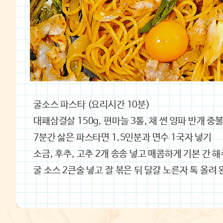
굴소스 파스타 (요리시간 10분)
대패삼결살 150g, 편마늘 3톨, 채 썬 양파 반개 중
‌7분간 삶은 파스타면 1.5인분과 면수 1국자 넣기
소금, 후추, 고추 2개 송송 넣고 매콤하게 기본 간 
‌굴 소스 2큰술 넣고 잘 볶은 뒤 달걀 노른자 톡 올려