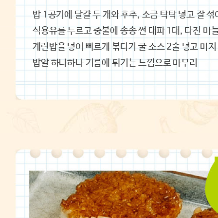
밥 1공기에 달걀 두 개와 후추, 소금 탁탁 넣고 잘 섞
식용유를 두르고 중불에 송송 썬 대파 1대, 다진 마늘
계란밥을 넣어 빠르게 볶다가 굴 소스 2술 넣고 마저
‌밥알 하나하나 기름에 튀기는 느낌으로 마무리