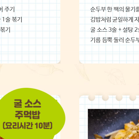
어 주기
순두부 한 팩의 물기를
 1술 볶기
‌김밥처럼 균일하게 
 볶기
굴 소스 3술 + 설탕 
‌기름 듬뿍 둘러 순두